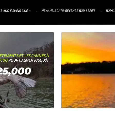
S AND FISHING LINE
NEW: HELLCAT® REVENGE ROD SERIES
RODS 
⌁
⌁
VÊTEMENTS ET LES CANNES À
 FCDQ
POUR GAGNER JUSQU'À
25,000