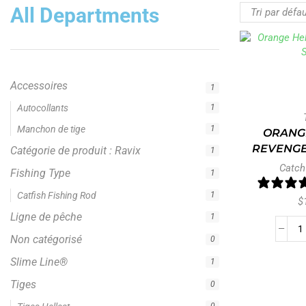
All Departments
Accessoires
1
Autocollants
1
Manchon de tige
1
ORANG
REVENGE
Catégorie de produit : Ravix
1
Catch
Fishing Type
1
Catfish Fishing Rod
1
$
Ligne de pêche
1
Non catégorisé
0
Slime Line®
1
Tiges
0