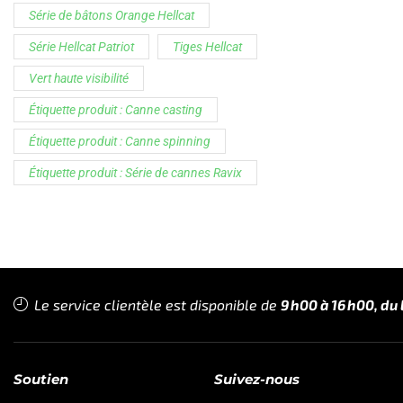
Série de bâtons Orange Hellcat
Série Hellcat Patriot
Tiges Hellcat
Vert haute visibilité
Étiquette produit : Canne casting
Étiquette produit : Canne spinning
Étiquette produit : Série de cannes Ravix
Le service clientèle est disponible de
9h00 à 16h00, du 
Soutien
Suivez-nous