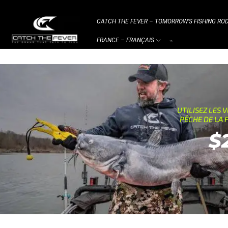
CATCH THE FEVER – TOMORROW’S FISHING ROD
FRANCE – FRANÇAIS
⌁
UTILISEZ LES 
PÊCHE DE LA
$