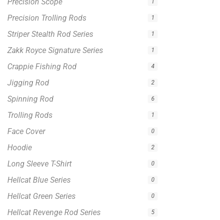
Precision Scope
1
Precision Trolling Rods
1
Striper Stealth Rod Series
1
Zakk Royce Signature Series
1
Crappie Fishing Rod
4
Jigging Rod
2
Spinning Rod
6
Trolling Rods
1
Face Cover
0
Hoodie
2
Long Sleeve T-Shirt
0
Hellcat Blue Series
0
Hellcat Green Series
0
Hellcat Revenge Rod Series
5