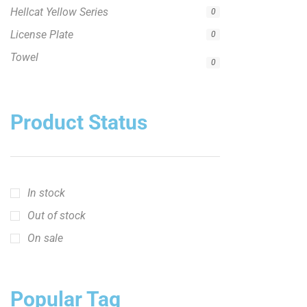
Hellcat Yellow Series
0
License Plate
0
Towel
0
Product Status
In stock
Out of stock
On sale
Popular Tag