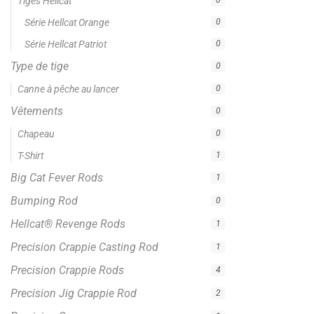
Tiges Hellcat
0
Série Hellcat Orange
0
Série Hellcat Patriot
0
Type de tige
0
Canne à pêche au lancer
0
Vêtements
0
Chapeau
0
T-Shirt
1
Big Cat Fever Rods
1
Bumping Rod
0
Hellcat® Revenge Rods
1
Precision Crappie Casting Rod
1
Precision Crappie Rods
4
Precision Jig Crappie Rod
2