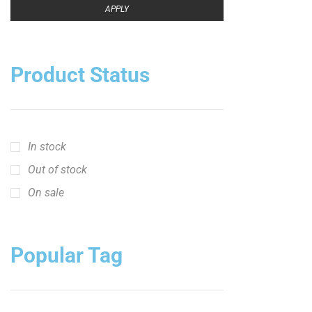
Popular Tag
Baguettes « Catch The Fever » (attraper la
fièvre)
Bobine de 375 ft de fil de pêche vert
Bobine de fil de pêche 1 lb
Bobine de fil de pêche 1/2 lb
ligne de pêche haute visibilité
ligne de pêche pour bar rayé
ligne de pêche pour silure