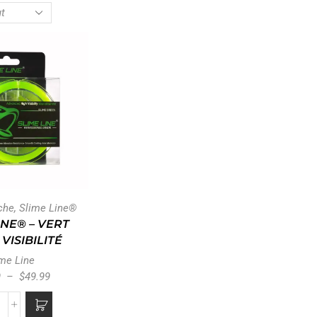
che
,
Slime Line®
INE® – VERT
VISIBILITÉ
me Line
9
–
$
49.99