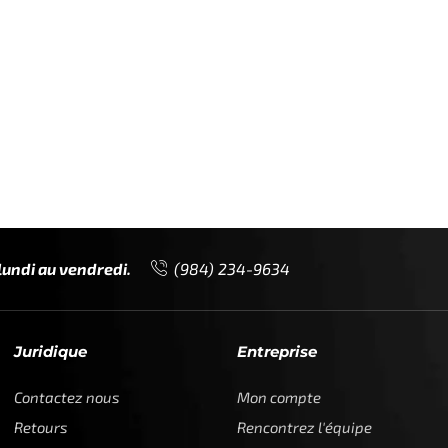
Juridique
Entreprise
Contactez nous
Mon compte
Retours
Rencontrez l'équipe
F.A.Q.
Carrières
Politique de confidentialité
Presse
Conditions d'utilisation et
Partenaires
contrat d'achat
Marques déposées
Conditions de paiement
vés – 2024