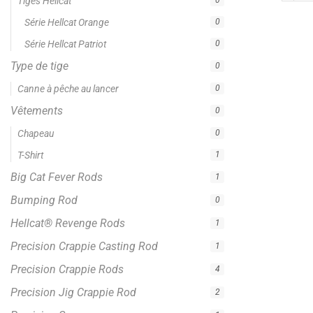
Bumping Rod
0
Hellcat® Revenge Rods
1
Precision Crappie Casting Rod
1
Precision Crappie Rods
4
Precision Jig Crappie Rod
2
Precision Scope
1
Precision Trolling Rods
1
Striper Stealth Rod Series
1
Zakk Royce Signature Series
1
Crappie Fishing Rod
4
Jigging Rod
2
Spinning Rod
6
Trolling Rods
1
Face Cover
0