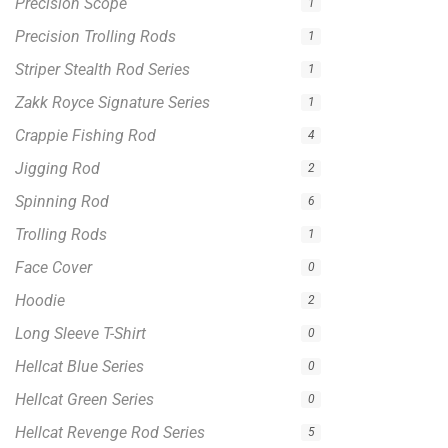
Hoodie
2
Long Sleeve T-Shirt
0
Hellcat Blue Series
0
Hellcat Green Series
0
Hellcat Revenge Rod Series
5
Hellcat Yellow Series
0
License Plate
0
Towel
0
Filter by price