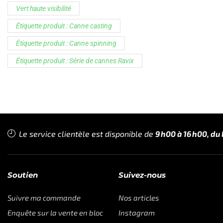
Soutien
Suivez-nous
Suivre ma commande
Nos articles
Enquête sur la vente en bloc
Instagram
Affiliés
Facebook
Enregistrements de garantie
TikTok
Programme de paiement de
YouTube
l'État
Contactez nous
Copyright © CTF Group & Catch The Fever LLC, Tous droits réser