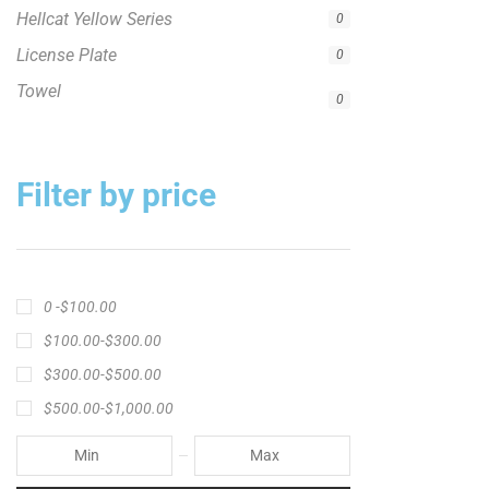
0 -
$
100.00
$
100.00
-
$
300.00
$
300.00
-
$
500.00
$
500.00
-
$
1,000.00
APPLY
Product Status
In stock
Out of stock
On sale