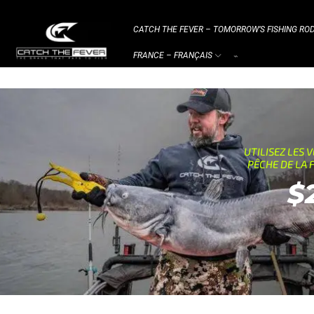
CATCH THE FEVER – TOMORROW’S FISHING ROD
FRANCE – FRANÇAIS
⌁
UTILISEZ LES 
PÊCHE DE LA
$