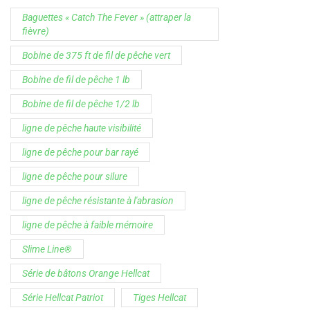
ligne de pêche résistante à l'abrasion
ligne de pêche à faible mémoire
Slime Line®
Série de bâtons Orange Hellcat
Série Hellcat Patriot
Tiges Hellcat
Vert haute visibilité
Étiquette produit : Canne casting
Étiquette produit : Canne spinning
Étiquette produit : Série de cannes Ravix
Le service clientèle est disponible de
9h00 à 16h00, du 