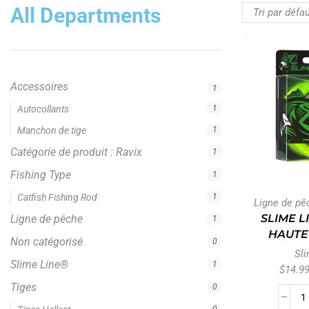
All Departments
Accessoires
1
Catégorie de produit : Ravix
1
Fishing Type
1
Ligne de pêche
1
Non catégorisé
0
Slime Line®
1
Ligne de pê
SLIME L
Tiges
0
HAUTE 
Type de tige
0
Sli
Vêtements
$
14.9
0
Big Cat Fever Rods
1