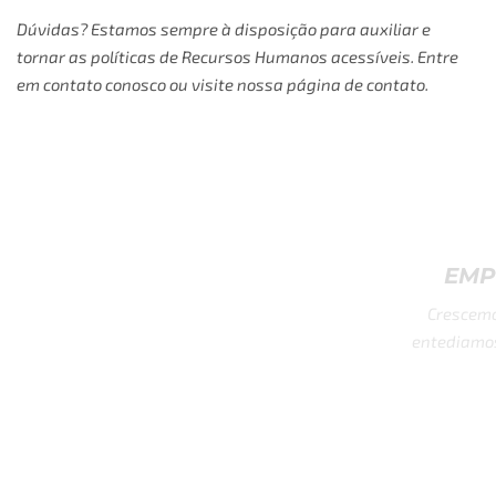
Dúvidas? Estamos sempre à disposição para auxiliar e
tornar as políticas de Recursos Humanos acessíveis. Entre
em contato conosco ou visite nossa página de contato.
EMPRESA EM RÁPIDA EXPANS
Crescemos rapidamente, muito rapidamente. Nun
entediamos, realizamos múltiplas tarefas, somos cu
almejamos conquistar o mundo.
ALCANCE GLO