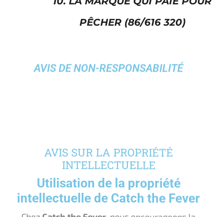
10. LA MARQUE QUI PAIE POUR
PÊCHER (86/616 320)
AVIS DE NON-RESPONSABILITÉ
AVIS SUR LA PROPRIÉTÉ
INTELLECTUELLE
Utilisation de la propriété
intellectuelle de Catch the Fever
Chez
Catch the Fever
, nous encourageons la
passion et la créativité de notre communauté.
Nous comprenons que vous souhaitiez partager
votre amour pour nos produits sur les médias
sociaux, dans des vidéos ou par d’autres
moyens créatifs. Cependant, il est important de