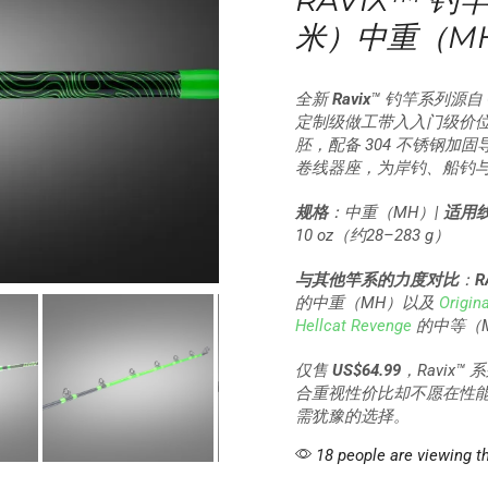
RAVIX™ 钓
米）中重（M
全新
Ravix
™ 钓竿系列源自 Ca
定制级做工带入入门级价
胚，配备 304 不锈钢加
卷线器座，为岸钓、船钓
规格
：中重（MH）|
适用
10 oz（约28–283 g）
与其他竿系的力度对比
：
R
的中重（MH）以及
Origin
Hellcat Revenge
的中等（
仅售
US$64.99
，Ravi
合重视性价比却不愿在性
需犹豫的选择。
18 people are viewing th