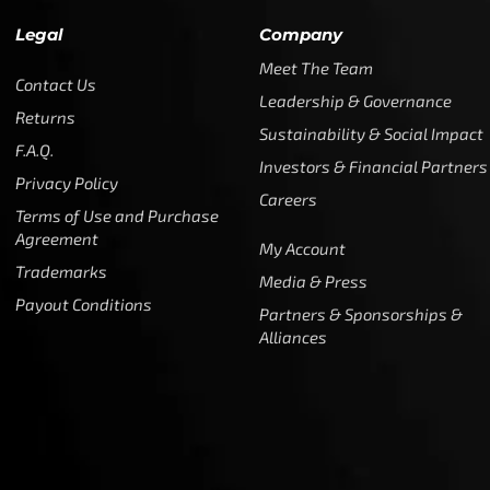
Legal
Company
Meet The Team
Contact Us
Leadership & Governance
Returns
Sustainability & Social Impact
F.A.Q.
Investors & Financial Partners
Privacy Policy
Careers
Terms of Use and Purchase
Agreement
My Account
Trademarks
Media & Press
Payout Conditions
Partners & Sponsorships &
Alliances