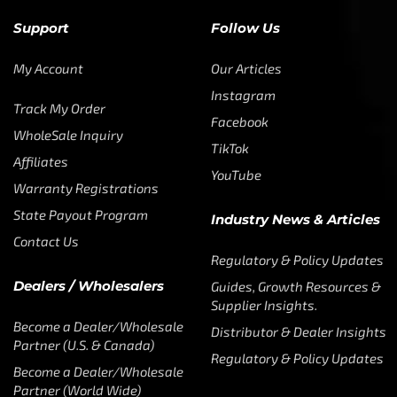
Support
Follow Us
My Account
Our Articles
Instagram
Track My Order
Facebook
WholeSale Inquiry
TikTok
Affiliates
YouTube
Warranty Registrations
State Payout Program
Industry News & Articles
Contact Us
Regulatory & Policy Updates
Dealers / Wholesalers
Guides, Growth Resources &
Supplier Insights.
Become a Dealer/Wholesale
Distributor & Dealer Insights
Partner (U.S. & Canada)
Regulatory & Policy Updates
Become a Dealer/Wholesale
Partner (World Wide)