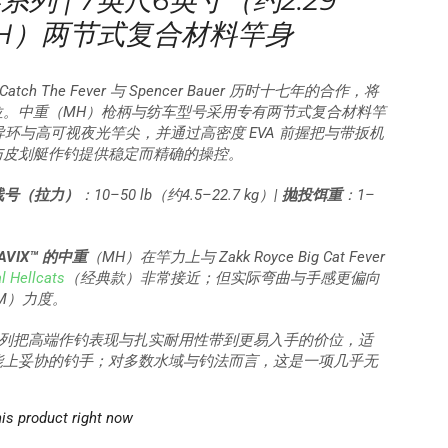
竿系列 | 7英尺6英寸（约2.29
H）两节式复合材料竿身
tch The Fever 与 Spencer Bauer 历时十七年的合作，将
位。中重（MH）枪柄与纺车型号采用专有两节式复合材料竿
固导环与高可视夜光竿尖，并通过高密度 EVA 前握把与带扳机
与皮划艇作钓提供稳定而精确的操控。
线号（拉力）
：10–50 lb（约4.5–22.7 kg）|
抛投饵重
：1–
AVIX™ 的中重
（MH）在竿力上与 Zakk Royce Big Cat Fever
al Hellcats
（经典款）非常接近；但实际弯曲与手感更偏向
M）力度。
x™ 系列把高端作钓表现与扎实耐用性带到更易入手的价位，适
能上妥协的钓手；对多数水域与钓法而言，这是一项几乎无
is product right now