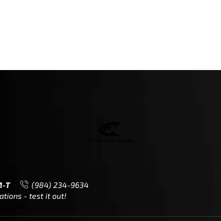
M-T
(984) 234-9634
ions - test it out!