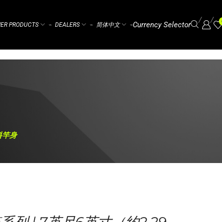
/
/
Currency Selector
ER PRODUCTS
DEALERS
简体中文
⌁
⌁
⌁
料竿身