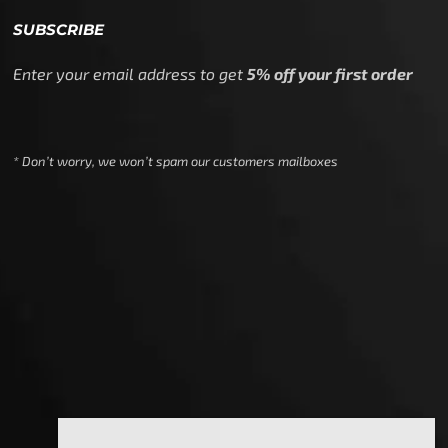
SUBSCRIBE
Enter your email address to get
5% off your first order
* Don’t worry, we won’t spam our customers mailboxes