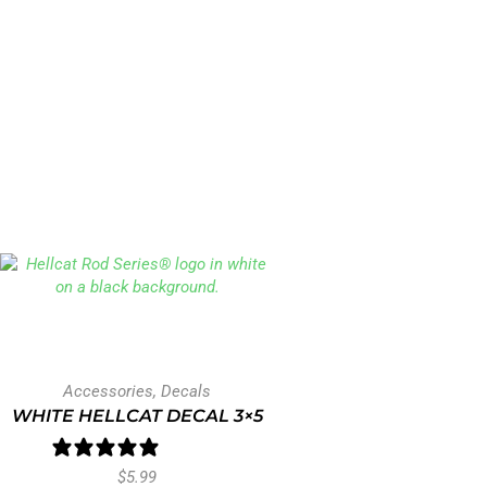
Accessories
,
Decals
WHITE HELLCAT DECAL 3×5
1 review
$
5.99