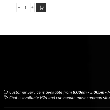
Customer Service is available from
9:00am – 5:00pm - 
Chat is available H24 and can handle most common situat