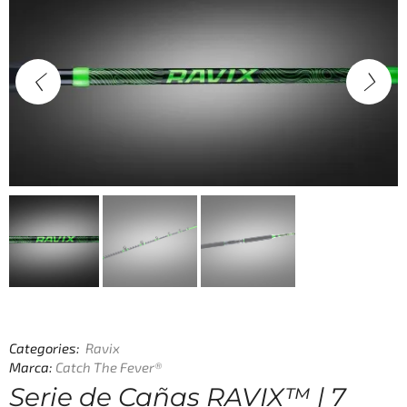
Categories:
Ravix
Marca:
Catch The Fever®