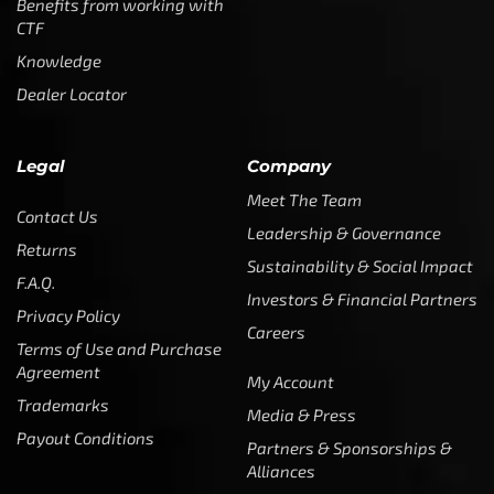
Become a Dealer/Wholesale
Partner (World Wide)
Benefits from working with
CTF
Knowledge
Dealer Locator
Legal
Company
Meet The Team
Contact Us
Leadership & Governance
Returns
Sustainability & Social Impact
F.A.Q.
Investors & Financial Partners
Privacy Policy
Careers
Terms of Use and Purchase
Agreement
My Account
Trademarks
Media & Press