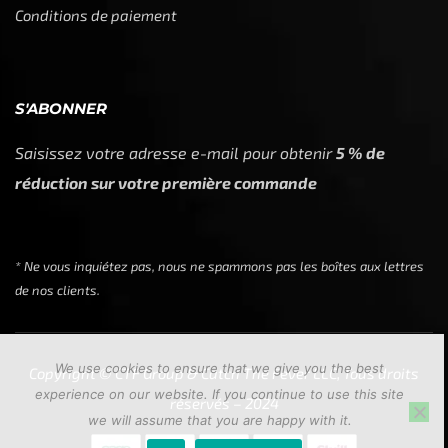
Conditions de paiement
S'ABONNER
Saisissez votre adresse e-mail pour obtenir
5 % de
réduction sur votre première commande
* Ne vous inquiétez pas, nous ne spammons pas les boîtes aux lettres
de nos clients.
We use cookies to ensure that we give you the best
Copyright © CTF Group & Catch The Fever LLC, Tous droits
experience on our website. If you continue to use this site
réservés – 2024
we will assume that you are happy with it.