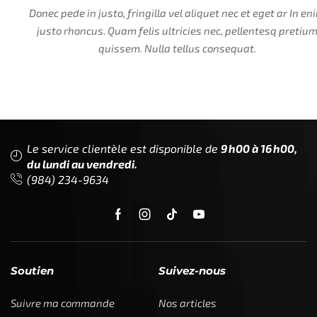
Donec pede in justo, fringilla vel aliquet nec et eget ar In enim
justo rhoncus. Quam felis ultricies nec, pellentesq pretium
quissem. Nulla tellus consequat.
Le service clientèle est disponible de
9h00 à 16h00,
du lundi au vendredi.
(984) 234-9634
Soutien
Suivez-nous
Suivre ma commande
Nos articles