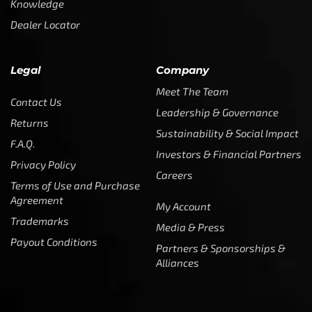
Sustainability & Social Impact
F.A.Q.
Investors & Financial Partners
Privacy Policy
Careers
Terms of Use and Purchase
Agreement
My Account
Trademarks
Media & Press
Payout Conditions
Partners & Sponsorships &
Alliances
SUBSCRIBE
Enter your email address to get
5% off your first order
* Don’t worry, we won’t spam our customers mailboxes