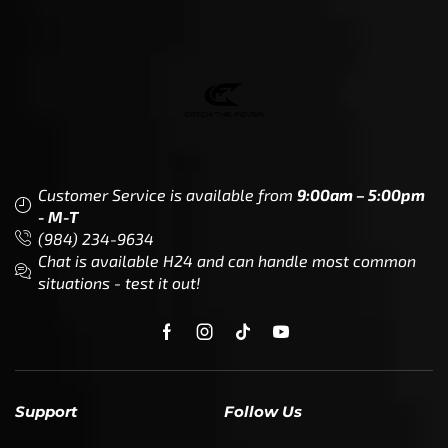
Customer Service is available from
9:00am – 5:00pm
- M-T
(984) 234-9634
Chat is available H24 and can handle most common
situations - test it out!
Support
Follow Us
My Account
Our Articles
Instagram
Track My Order
Facebook
WholeSale Inquiry
TikTok
Affiliates
YouTube
Warranty Registrations
State Payout Program