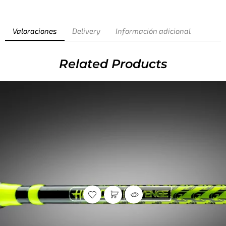
Valoraciones
Delivery
Información adicional
Related Products
Caña de casting
,
Caña de
Caña de casting
,
Caña de
spinning
,
Cañas
,
Cañas Hellcat
spinning
,
Cañas
,
Cañas Hellcat
Series™
,
Serie de cañas Hellcat
Series™
,
Serie de cañas Hellcat